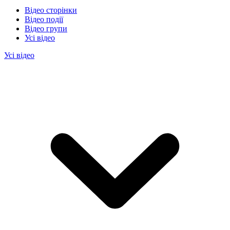
Відео сторінки
Відео події
Відео групи
Усі відео
Усі відео