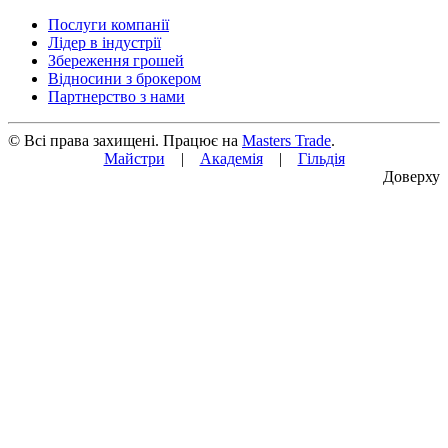
Послуги компанії
Лідер в індустрії
Збереження грошей
Відносини з брокером
Партнерство з нами
© Всі права захищені. Працює на
Masters Trade
.
Майстри
|
Академія
|
Гільдія
Доверху