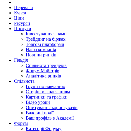
Переваги
Курси
Ціни
Ресурси
Послуги
Інвестування з нами
Трейдинг на біржах
Торгові платформи
Наша компанія
Новини ринків
Гільдія
Спільнота трейдерів
Форум Майстрів
Аналітика ринків
Спільнота
Групи по навчанню
Сторінки з навчанням
Картинки та графіки
Відео уроки
Опитування користувачів
Важливі події
Ваш профіль в Академії
Форум
Категорії Форуму