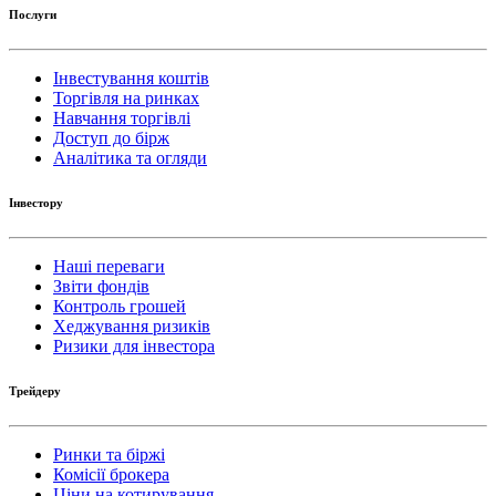
Послуги
Інвестування коштів
Торгівля на ринках
Навчання торгівлі
Доступ до бірж
Аналітика та огляди
Інвестору
Наші переваги
Звіти фондів
Контроль грошей
Хеджування ризиків
Ризики для інвестора
Трейдеру
Ринки та біржі
Комісії брокера
Ціни на котирування