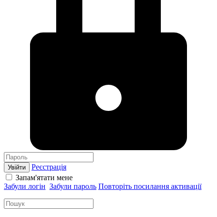
Реєстрація
Увійти
Запам'ятати мене
Забули логін
Забули пароль
Повторіть посилання активації