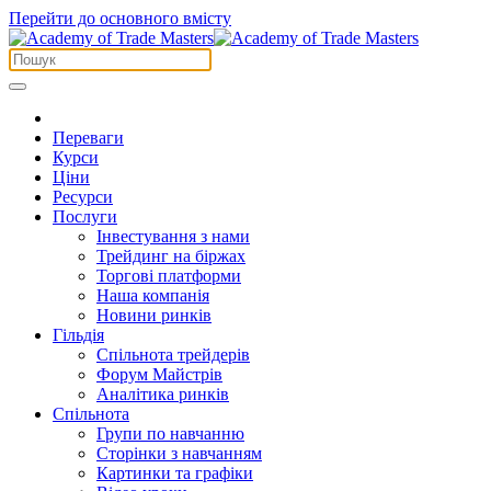
Перейти до основного вмісту
Переваги
Курси
Ціни
Ресурси
Послуги
Інвестування з нами
Трейдинг на біржах
Торгові платформи
Наша компанія
Новини ринків
Гільдія
Спільнота трейдерів
Форум Майстрів
Аналітика ринків
Спільнота
Групи по навчанню
Сторінки з навчанням
Картинки та графіки