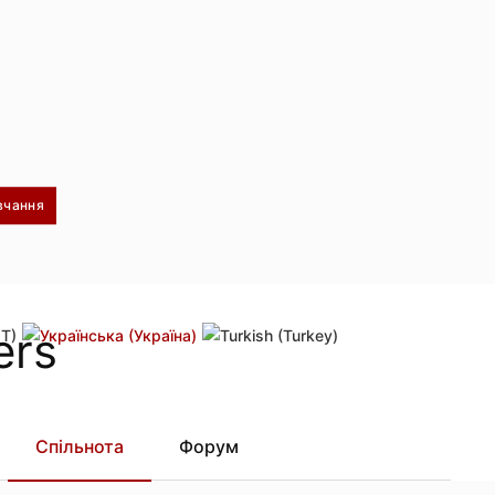
вчання
оль
Повторіть посилання активації
Спільнота
Форум