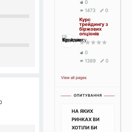
0
1473
0
Курс
трейдингу з
біржових
опціонів
0
1389
0
View all pages
ОПИТУВАННЯ
0
НА ЯКИХ
РИНКАХ ВИ
ХОТІЛИ БИ