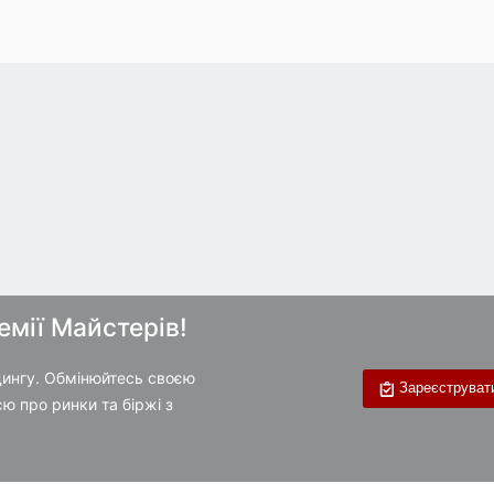
мії Майстерів!
йдингу. Обмінюйтесь своєю
Зареєструвати
ю про ринки та біржі з