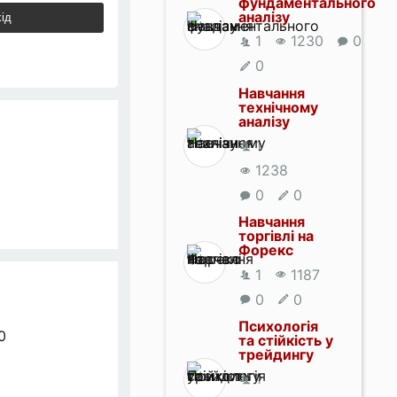
фундаментального
аналізу
ід
1
1230
0
0
Навчання
технічному
аналізу
1
1238
0
0
Навчання
торгівлі на
Форекс
1
1187
0
0
Психологія
0
та стійкість у
трейдингу
1