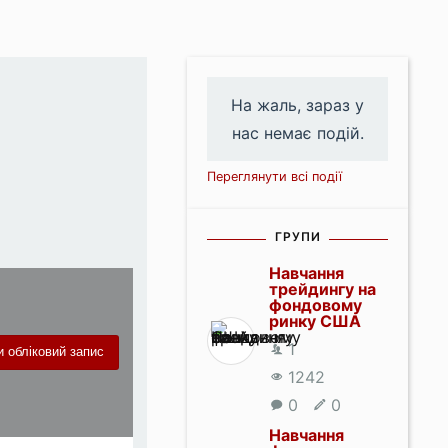
На жаль, зараз у
нас немає подій.
Переглянути всі події
ГРУПИ
Навчання
трейдингу на
фондовому
ринку США
1
 обліковий запис
1242
0
0
Навчання