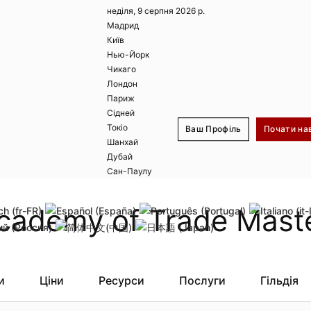
неділя, 9 серпня 2026 р.
Мадрид
Київ
Нью-Йорк
Чикаго
Лондон
Париж
Сідней
Токіо
Ваш Профіль
Почати на
Шанхай
Дубай
Реєстрація
Увійти
Сан-Паулу
Запам'ятати мене
Забули логін
Забули пар
и
Ціни
Ресурси
Послуги
Гільдія