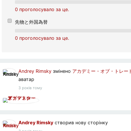
0 проголосувало за це.
先物と外国為替
0 проголосувало за це.
Andrey Rimsky
змінено
アカデミー・オブ・トレー​
аватар
3 років тому
Andrey Rimsky
створив нову сторінку