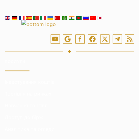
Підпишіться на нас у мережі
ПОСЛУГИ
Інвестування коштів
Торгівля на ринках
Навчання торгівлі
Доступ до бірж
Аналітика та огляди