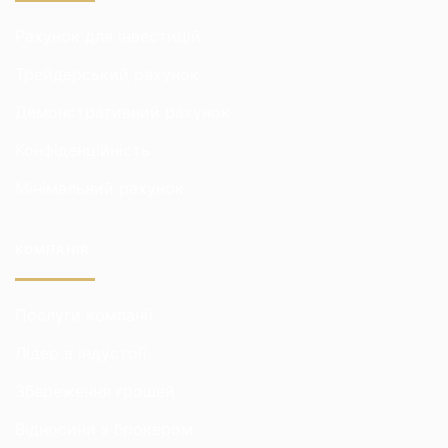
Рахунок для інвестицій
Трейдерський рахунок
Демонстративний рахунок
Конфіденційність
Мінімальний рахунок
КОМПАНІЯ
Послуги компанії
Лідер в індустрії
Збереження грошей
Відносини з брокером