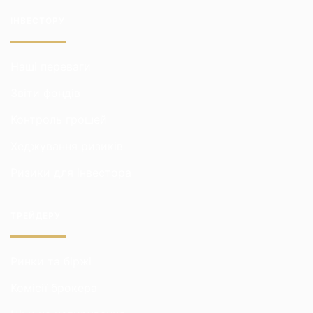
ІНВЕСТОРУ
Наші переваги
Звіти фондів
Контроль грошей
Хеджування ризиків
Ризики для інвестора
ТРЕЙДЕРУ
Ринки та біржі
Комісії брокера