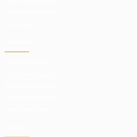
Ціни на котирування
Підписки на аналітику
Кращі умови
ПЛАТФОРМИ
Торгова платформа
Платформа в браузері
Мобільна платформа
Торгові інструменти
Аналітичний пакет
РАХУНОК