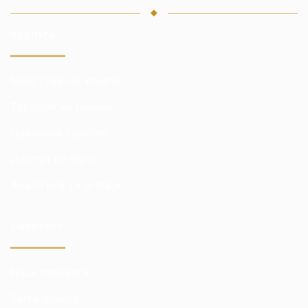
ПОСЛУГИ
Інвестування коштів
Торгівля на ринках
Навчання торгівлі
Доступ до бірж
Аналітика та огляди
ІНВЕСТОРУ
Наші переваги
Звіти фондів