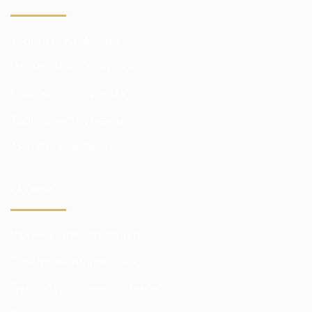
Торгова платформа
Платформа в браузері
Мобільна платформа
Торгові інструменти
Аналітичний пакет
РАХУНОК
Рахунок для інвестицій
Трейдерський рахунок
Демонстративний рахунок