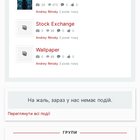
26 ‧
475 ‧
0 ‧
0
Andrey Rimsky
3 років тому
Stock Exchange
0 ‧
39 ‧
0 ‧
0
Andrey Rimsky
3 років тому
Wallpaper
0 ‧
49 ‧
0 ‧
0
Andrey Rimsky
3 років тому
На жаль, зараз у нас немає подій.
Переглянути всі події
ГРУПИ