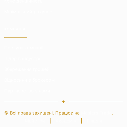
Конфіденційність
Мінімальний рахунок
КОМПАНІЯ
Послуги компанії
Лідер в індустрії
Збереження грошей
Відносини з брокером
Партнерство з нами
© Всі права захищені. Працює на
Masters Trade
.
Майстри
|
Академія
|
Гільдія