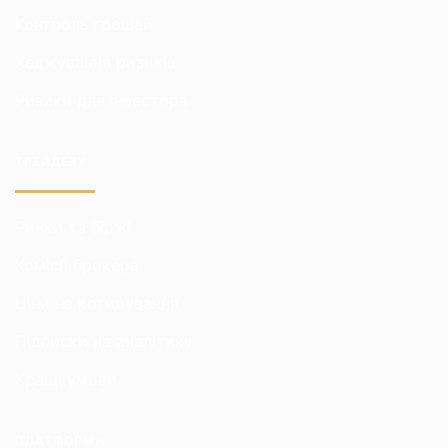
Контроль грошей
Хеджування ризиків
Ризики для інвестора
ТРЕЙДЕРУ
Ринки та біржі
Комісії брокера
Ціни на котирування
Підписки на аналітику
Кращі умови
ПЛАТФОРМИ