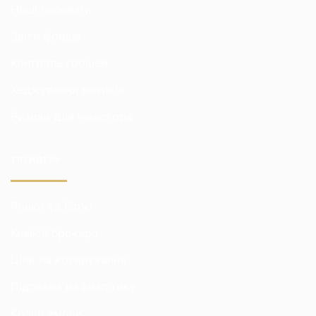
Наші переваги
Звіти фондів
Контроль грошей
Хеджування ризиків
Ризики для інвестора
ТРЕЙДЕРУ
Ринки та біржі
Комісії брокера
Ціни на котирування
Підписки на аналітику
Кращі умови