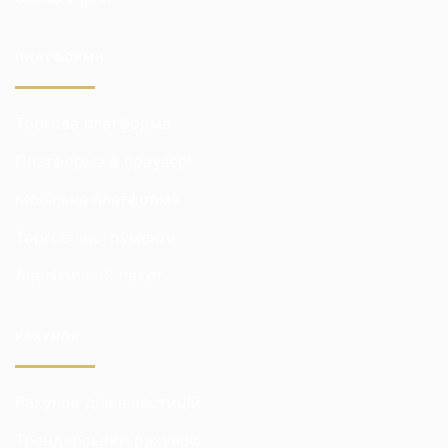
ПЛАТФОРМИ
Торгова платформа
Платформа в браузері
Мобільна платформа
Торгові інструменти
Аналітичний пакет
РАХУНОК
Рахунок для інвестицій
Трейдерський рахунок