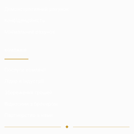
Демонстративний рахунок
Конфіденційність
Мінімальний рахунок
КОМПАНІЯ
Послуги компанії
Лідер в індустрії
Збереження грошей
Відносини з брокером
Партнерство з нами