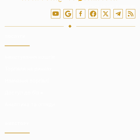
Підпишіться на нас у мережі
ПОСЛУГИ
Інвестування коштів
Торгівля на ринках
Навчання торгівлі
Доступ до бірж
Аналітика та огляди
ІНВЕСТОРУ