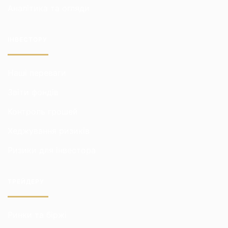
Аналітика та огляди
ІНВЕСТОРУ
Наші переваги
Звіти фондів
Контроль грошей
Хеджування ризиків
Ризики для інвестора
ТРЕЙДЕРУ
Ринки та біржі