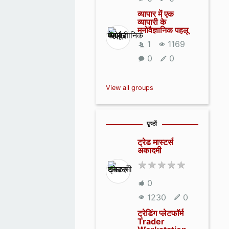
व्यापार में एक
व्यापारी के
मनोवैज्ञानिक पहलू
1
1169
0
0
View all groups
पृष्ठों
ट्रेड मास्टर्स
अकादमी
0
1230
0
ट्रेडिंग प्लेटफॉर्म
Trader