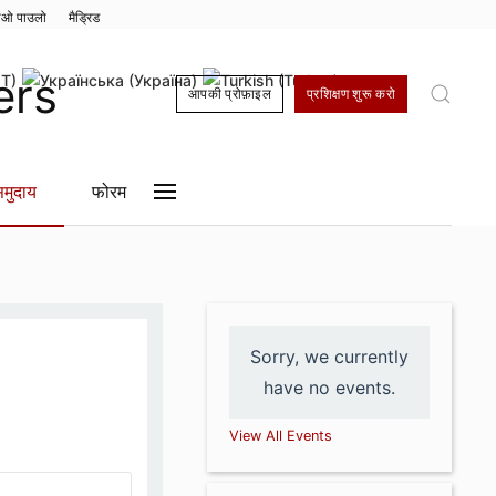
ाओ पाउलो
मैड्रिड
आपकी प्रोफ़ाइल
प्रशिक्षण शुरू करो
मुदाय
फोरम
Sorry, we currently
have no events.
View All Events