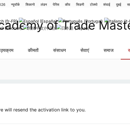
2026
न्यूयॉर्क
शिकागो
लंडन
पेरिस
कीव
सिडनी
टोक्यो
शंघाई
दुबई
स
ाठ्यक्रम
कीमतों
संसाधन
सेवाएं
समाज
स
 will resend the activation link to you.