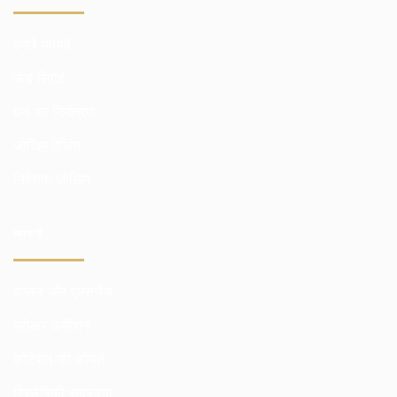
हमारे फायदे
फंड रिपोर्ट
धन का नियंत्रण
जोखिम हेजिंग
निवेशक जोखिम
व्यापारी
बाजार और एक्सचेंज
ब्रोकर कमीशन
कोटेशन की कीमतें
विश्लेषिकी सदस्यता