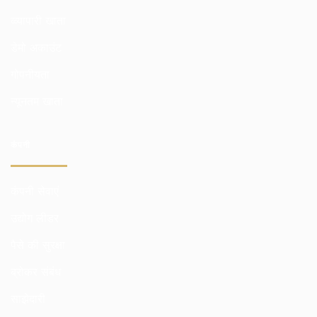
व्व्यापारी खाता
डेमो अकाउंट
गोपनीयता
न्यूनतम खाता
कंपनी
कंपनी सेवाएं
उद्योग लीडर
पैसे की सुरक्षा
ब्रोकर संबंध
साझेदारी