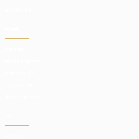
बेहतर स्थितियां
प्लेटफार्मों
व्यापार मंच
ब्राउज़र में प्लेटफार्म
मोबाइल प्लेटफॉर्म
ट्रेडिंग उपकरण
विश्लेषणात्मक पैकेज
स्कोर
निवेश खाता