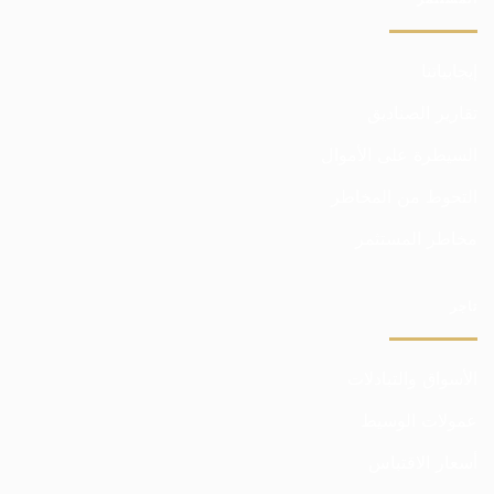
إيجابياتنا
تقارير الصناديق
السيطرة على الأموال
التحوط من المخاطر
مخاطر المستثمر
تاجر
الأسواق والتبادلات
عمولات الوسيط
أسعار الاقتباس