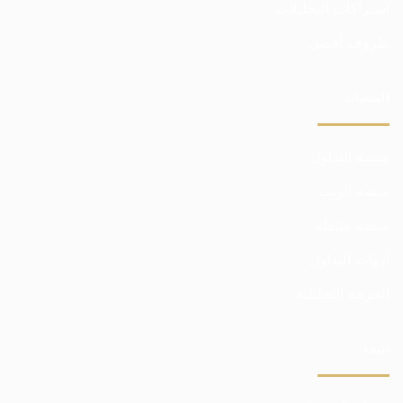
اشتراكات التحليلات
ظروف أفضل
المنصات
منصة التداول
منصة الويب
منصة متنقلة
أدوات التداول
الحزمة التحليلية
نتيجة