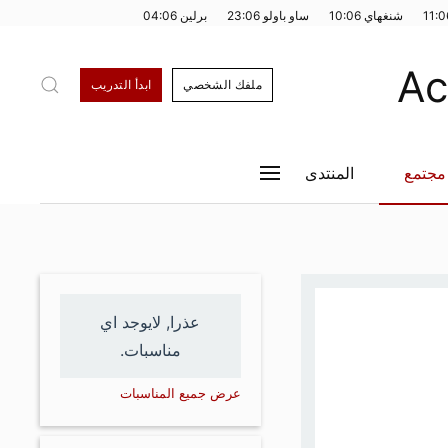
11:0
شنغهاي
10:06
ساو باولو
23:06
برلين
04:06
ملفك الشخصي
ابدأ التدريب
مجتمع
المنتدى
عذرا, لايوجد اي
مناسبات.
عرض جميع المناسبات