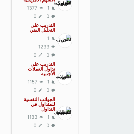
1377
1
0
0
التدريب على
التحليل الفني
1
1233
0
0
التدريب على
تداول العملات
الأجنبية
1157
1
0
0
الجوانب النفسية
للمتداول في
التداول
1183
1
0
0