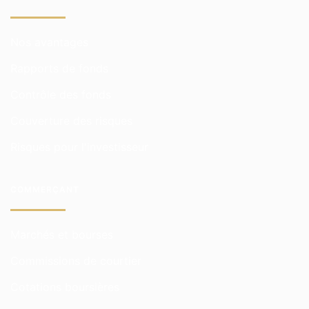
Nos avantages
Rapports de fonds
Contrôle des fonds
Couverture des risques
Risques pour l'investisseur
COMMERÇANT
Marchés et bourses
Commissions de courtier
Cotations boursières