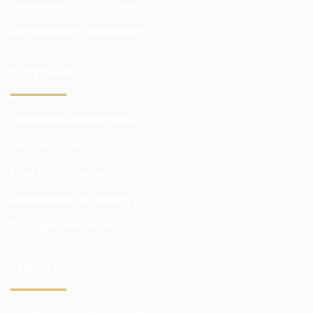
Abonnements d'analyse
De meilleures conditions
PLATEFORMES
Plateforme d'échanges
Version du navigateur
Plateforme mobile
Instruments de trading
Package analytique
COMPTE