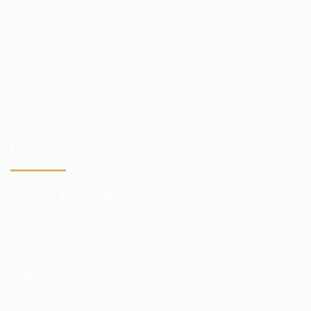
Compte d'investissement
Compte commerçant
Compte démo
Confidentialité
Compte minimum
ENTREPRISE
Services d'échange
Leader de l'industrie
Sécurité de l'argent
Relation avec le courtier
Partenariat avec nous