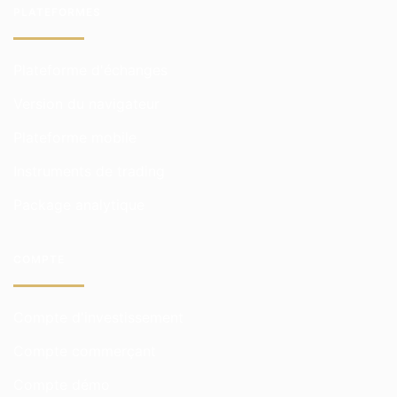
PLATEFORMES
Plateforme d'échanges
Version du navigateur
Plateforme mobile
Instruments de trading
Package analytique
COMPTE
Compte d'investissement
Compte commerçant
Compte démo