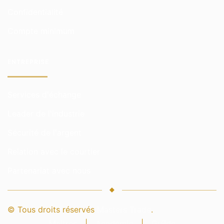
Confidentialité
Compte minimum
ENTREPRISE
Services d'échange
Leader de l'industrie
Sécurité de l'argent
Relation avec le courtier
Partenariat avec nous
© Tous droits réservés
Masters Trade
.
Maîtres
|
Académie
|
Guilde