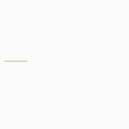
Rapports de fonds
Contrôle des fonds
Couverture des risques
Risques pour l'investisseur
COMMERÇANT
Marchés et bourses
Commissions de courtier
Cotations boursières
Abonnements d'analyse
De meilleures conditions