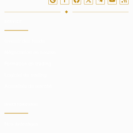
SERVICE
Investir des fonds
Négociation en bourse
Formation en trading
Logiciel de trading
Actualités du marché
INVESTOROVANI
Nos avantages