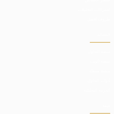
اشتراكات التحليلات
ظروف أفضل
المنصات
منصة التداول
منصة الويب
منصة متنقلة
أدوات التداول
الحزمة التحليلية
نتيجة