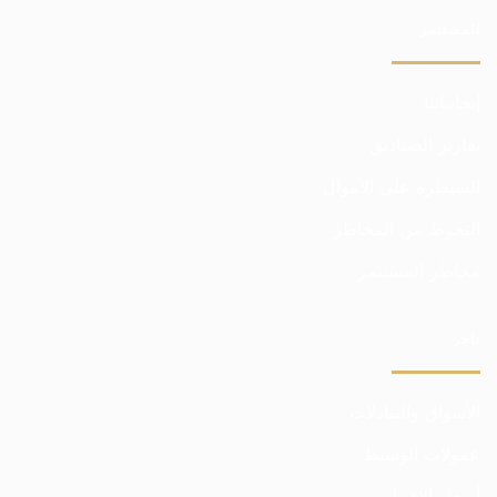
المستثمر
إيجابياتنا
تقارير الصناديق
السيطرة على الأموال
التحوط من المخاطر
مخاطر المستثمر
تاجر
الأسواق والتبادلات
عمولات الوسيط
أسعار الاقتباس