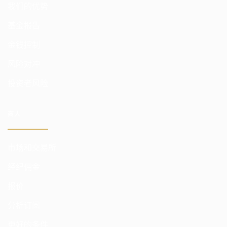
我们的优势
基金报告
金钱控制
风险对冲
投资者风险
商人
市场和交易所
经纪佣金
报价
分析订阅
更好的条件