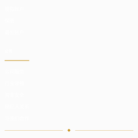
模拟账户
保密
最低账户
公司
公司服务
行业领袖
资金安全
经纪人关系
与我们合作