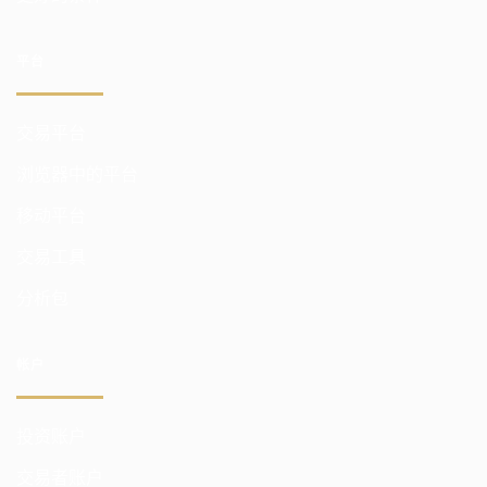
平台
交易平台
浏览器中的平台
移动平台
交易工具
分析包
帐户
投资账户
交易者账户