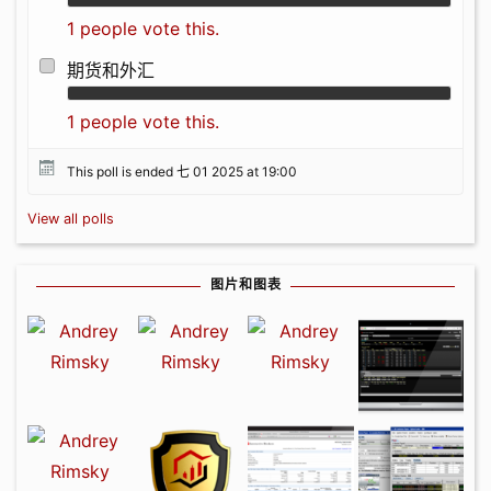
1 people vote this.
期货和外汇
1 people vote this.
This poll is ended 七 01 2025 at 19:00
View all polls
图片和图表