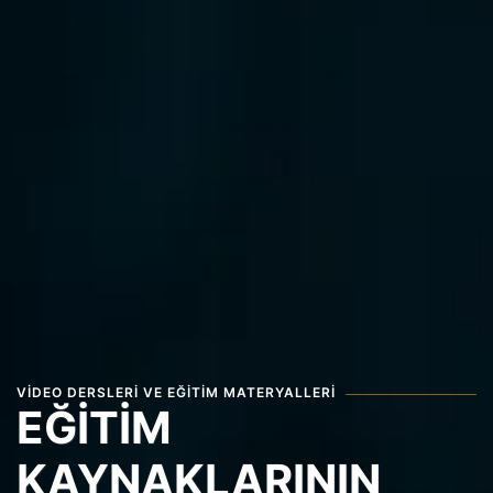
VIDEO DERSLERI VE EĞITIM MATERYALLERI
EĞITIM
KAYNAKLARININ