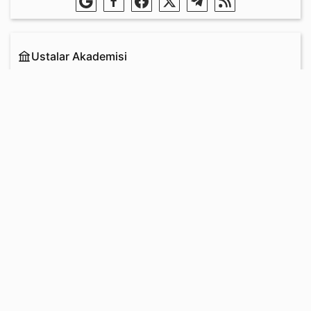
Ustalar Akademisi
Bizim avantajlarımız
Kurslar ve programlar
Eğitim maliyeti
Kaynaklar ve Dersler
Akademi Topluluğu
Eğitim Forumu