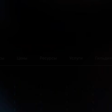
Москва
01:16
Алматы́
04:16
Лондон
23:16
Париж
00:16
Киев
Т
сы
Цены
Ресурсы
Услуги
Гильдия