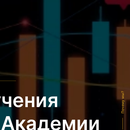
чения
Почему мы?
в Академии