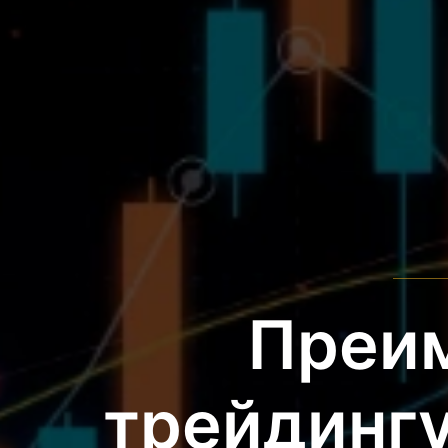
Преи
трейдингу