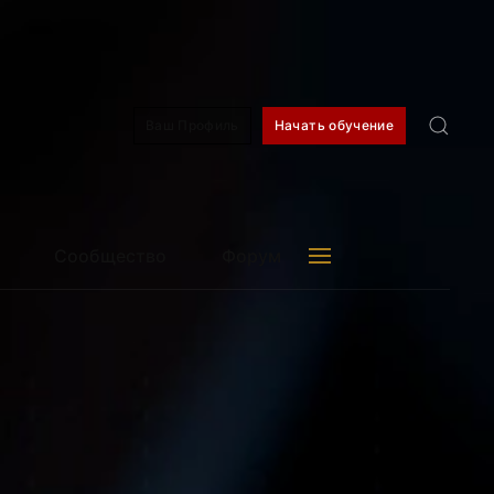
окио
07:16
Шанхай
06:16
Дубай
02:16
Новосибирск
05:16
Ваш Профиль
Начать обучение
Сообщество
Форум