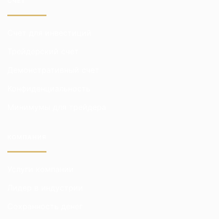
СЧЕТ
Счет для инвестиций
Трейдерский счет
Демонстративный счет
Конфиденциальность
Минимумы для трейдера
КОМПАНИЯ
Услуги компании
Лидер в индустрии
Сохранность денег