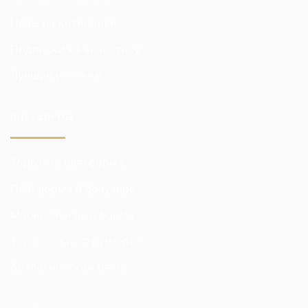
Цены на котировки
Подписки на аналитику
Лучшие условия
ПЛАТФОРМЫ
Торговая платформа
Платформа в браузере
Мобильная платформа
Торговые инструменты
Аналитический пакет