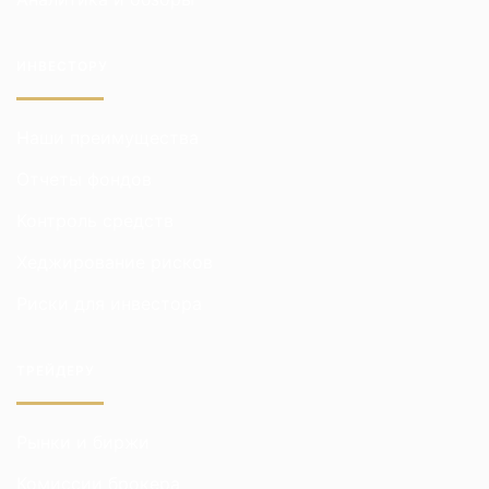
ИНВЕСТОРУ
Наши преимущества
Отчеты фондов
Контроль средств
Хеджирование рисков
Риски для инвестора
ТРЕЙДЕРУ
Рынки и биржи
Комиссии брокера