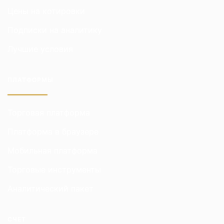
Цены на котировки
Подписки на аналитику
Лучшие условия
ПЛАТФОРМЫ
Торговая платформа
Платформа в браузере
Мобильная платформа
Торговые инструменты
Аналитический пакет
СЧЕТ