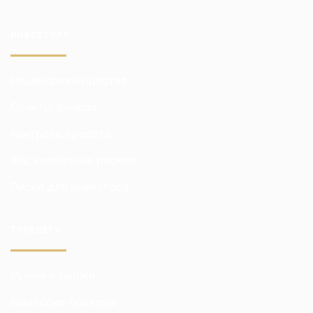
ИНВЕСТОРУ
Наши преимущества
Отчеты фондов
Контроль средств
Хеджирование рисков
Риски для инвестора
ТРЕЙДЕРУ
Рынки и биржи
Комиссии брокера