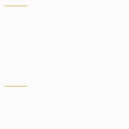
Счет для инвестиций
Трейдерский счет
Демонстративный счет
Конфиденциальность
Минимумы для трейдера
КОМПАНИЯ
Услуги компании
Лидер в индустрии
Сохранность денег