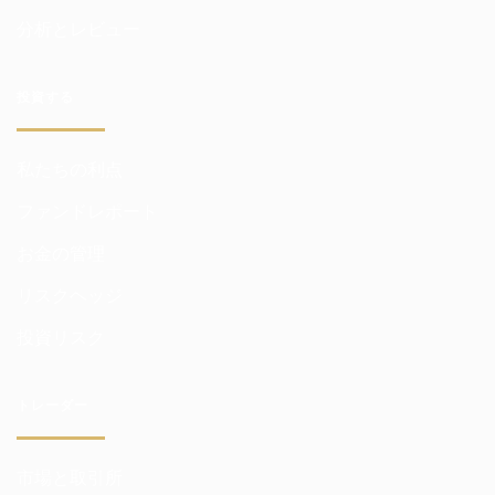
分析とレビュー
投資する
私たちの利点
ファンドレポート
お金の管理
リスクヘッジ
投資リスク
トレーダー
市場と取引所