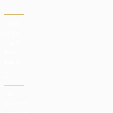
口座
投資口座
取引口座
デモ口座
機密保持
最低口座
会社
会社のサービス
業界リーダー