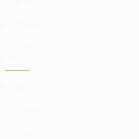
仲介手数料
価格相場
取引のための分析
より良い条件
取引端末
取引ターミナル
ウェブ取引ターミナル
モバイル取引端末
トレーダーツール
分析パッケージ