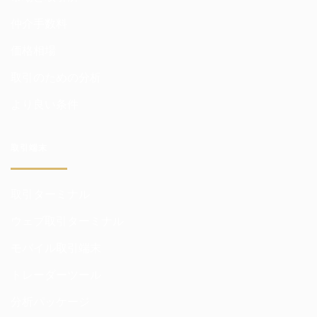
仲介手数料
価格相場
取引のための分析
より良い条件
取引端末
取引ターミナル
ウェブ取引ターミナル
モバイル取引端末
トレーダーツール
分析パッケージ