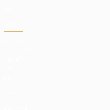
分析とレビュー
投資する
私たちの利点
ファンドレポート
お金の管理
リスクヘッジ
投資リスク
トレーダー
市場と取引所