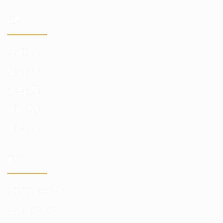
口座
投資口座
取引口座
デモ口座
機密保持
最低口座
会社
会社のサービス
業界リーダー