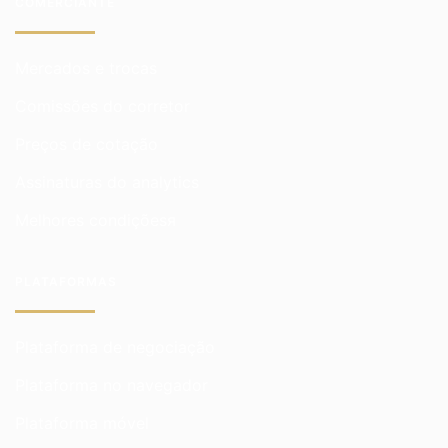
COMERCIANTE
Mercados e trocas
Comissões do corretor
Preços de cotação
Assinaturas do analytics
Melhores condiçõesя
PLATAFORMAS
Plataforma de negociação
Plataforma no navegador
Plataforma móvel