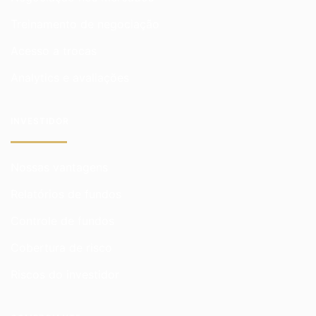
Treinamento de negociação
Acesso a trocas
Analytics e avaliações
INVESTIDOR
Nossas vantagens
Relatórios de fundos
Controle de fundos
Cobertura de risco
Riscos do investidor