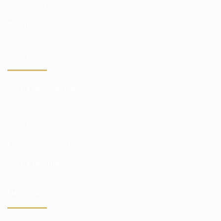
Instrumentos de negociação
Pacote analítico
CONTA
Conta de investimento
Conta de trader
Conta de demonstração
Confidencialidade
Conta mínima
EMPRESA